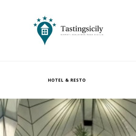
Tastingsicily
Nikmati Keajaiban Rasa Sicilia
HOTEL & RESTO