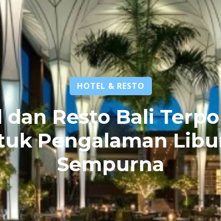
HOTEL & RESTO
 dan Resto Bali Terp
tuk Pengalaman Libu
Sempurna