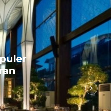
opuler
ran