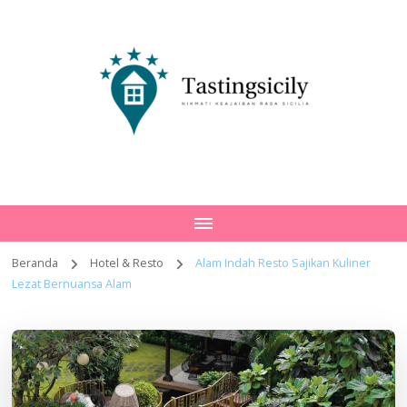
Tastingsicily
Nikmati Keajaiban Rasa Sicilia
Beranda
Hotel & Resto
Alam Indah Resto Sajikan Kuliner
Lezat Bernuansa Alam