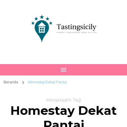
Tastingsicily
Nikmati Keajaiban Rasa Sicilia
Beranda
Homestay Dekat Pantai
Menjelajahi Tag
Homestay Dekat
Pantai