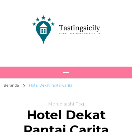
Tastingsicily
Nikmati Keajaiban Rasa Sicilia
Beranda
Hotel Dekat Pantai Carita
Menjelajahi Tag
Hotel Dekat
Pantai Carita