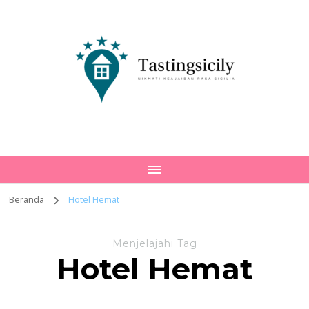
Tastingsicily
Nikmati Keajaiban Rasa Sicilia
Beranda
Hotel Hemat
Menjelajahi Tag
Hotel Hemat