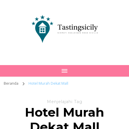
Tastingsicily
Nikmati Keajaiban Rasa Sicilia
Beranda
Hotel Murah Dekat Mall
Menjelajahi Tag
Hotel Murah
Dekat Mall