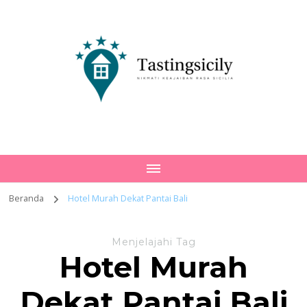
Tastingsicily
Nikmati Keajaiban Rasa Sicilia
Beranda
Hotel Murah Dekat Pantai Bali
Menjelajahi Tag
Hotel Murah
Dekat Pantai Bali