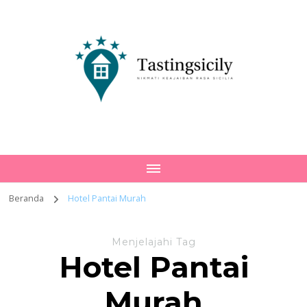
Tastingsicily
Nikmati Keajaiban Rasa Sicilia
Beranda
Hotel Pantai Murah
Menjelajahi Tag
Hotel Pantai
Murah