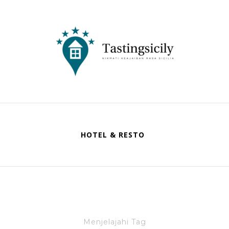
Tastingsicily
Nikmati Keajaiban Rasa Sicilia
HOTEL & RESTO
Menjelajahi Tag