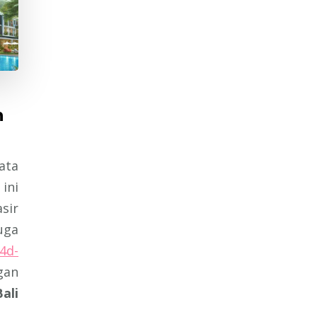
n
ata
ini
sir
uga
4d-
gan
ali