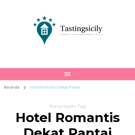
Tastingsicily
Nikmati Keajaiban Rasa Sicilia
Beranda
Hotel Romantis Dekat Pantai
Menjelajahi Tag
Hotel Romantis
Dekat Pantai