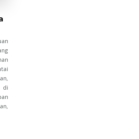
a
uan
ang
man
tai
an,
 di
pan
an,