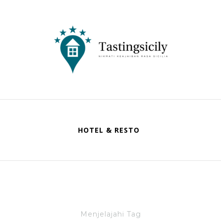
Tastingsicily
Nikmati Keajaiban Rasa Sicilia
HOTEL & RESTO
Menjelajahi Tag