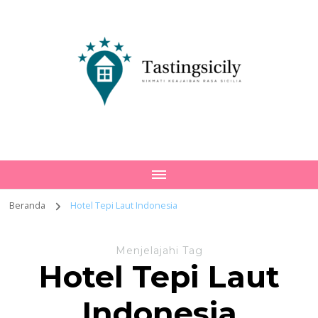
Tastingsicily
Nikmati Keajaiban Rasa Sicilia
Beranda
Hotel Tepi Laut Indonesia
Menjelajahi Tag
Hotel Tepi Laut
Indonesia