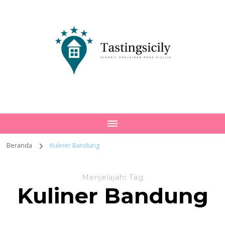
Tastingsicily
Nikmati Keajaiban Rasa Sicilia
Beranda
Kuliner Bandung
Menjelajahi Tag
Kuliner Bandung