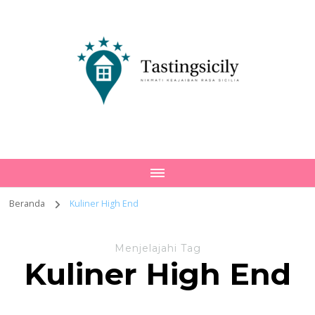
Tastingsicily
Nikmati Keajaiban Rasa Sicilia
Beranda
Kuliner High End
Menjelajahi Tag
Kuliner High End