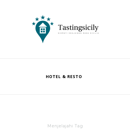
Tastingsicily
Nikmati Keajaiban Rasa Sicilia
HOTEL & RESTO
Menjelajahi Tag