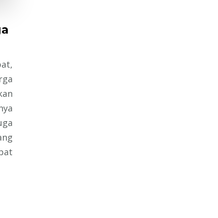
ga
a
at,
rga
kan
nya
uga
ang
pat