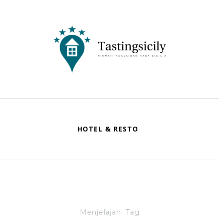
Tastingsicily
Nikmati Keajaiban Rasa Sicilia
HOTEL & RESTO
Menjelajahi Tag