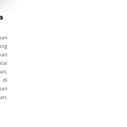
a
uan
ang
man
tai
an,
 di
pan
an,