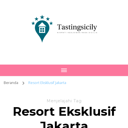
Tastingsicily
Nikmati Keajaiban Rasa Sicilia
Beranda
Resort Eksklusif Jakarta
Menjelajahi Tag
Resort Eksklusif
Jakarta