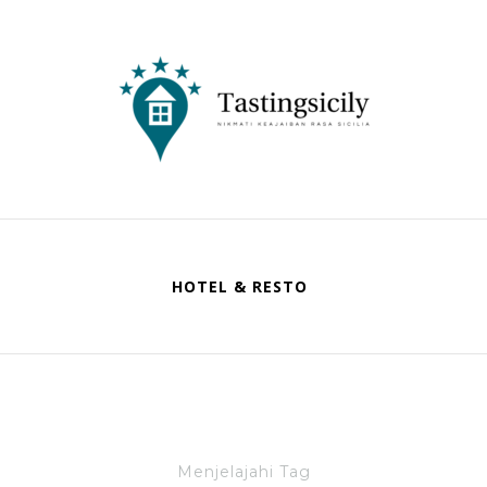
Tastingsicily
Nikmati Keajaiban Rasa Sicilia
HOTEL & RESTO
Menjelajahi Tag