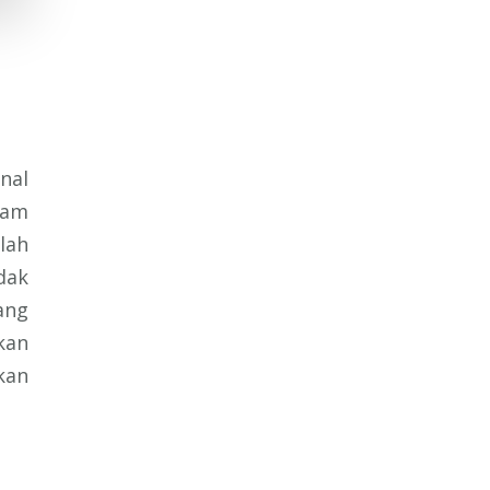
nal
lam
lah
dak
ang
kan
kan