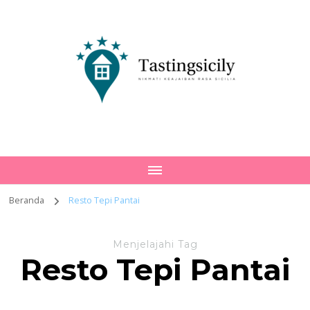
Tastingsicily
Nikmati Keajaiban Rasa Sicilia
Beranda
Resto Tepi Pantai
Menjelajahi Tag
Resto Tepi Pantai