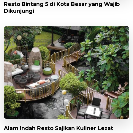
Resto Bintang 5 di Kota Besar yang Wajib
Dikunjungi
Alam Indah Resto Sajikan Kuliner Lezat