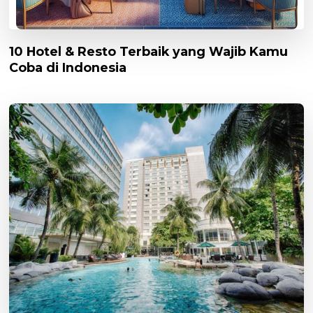
10 Hotel & Resto Terbaik yang Wajib Kamu
Coba di Indonesia