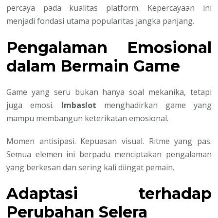
percaya pada kualitas platform. Kepercayaan ini
menjadi fondasi utama popularitas jangka panjang.
Pengalaman Emosional
dalam Bermain Game
Game yang seru bukan hanya soal mekanika, tetapi
juga emosi.
Imbaslot
menghadirkan game yang
mampu membangun keterikatan emosional.
Momen antisipasi. Kepuasan visual. Ritme yang pas.
Semua elemen ini berpadu menciptakan pengalaman
yang berkesan dan sering kali diingat pemain.
Adaptasi terhadap
Perubahan Selera