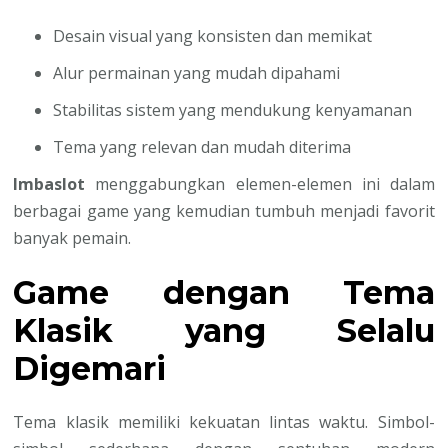
Desain visual yang konsisten dan memikat
Alur permainan yang mudah dipahami
Stabilitas sistem yang mendukung kenyamanan
Tema yang relevan dan mudah diterima
Imbaslot
menggabungkan elemen-elemen ini dalam
berbagai game yang kemudian tumbuh menjadi favorit
banyak pemain.
Game dengan Tema
Klasik yang Selalu
Digemari
Tema klasik memiliki kekuatan lintas waktu. Simbol-