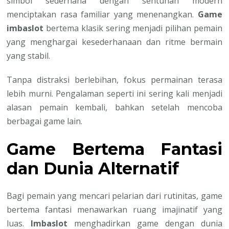
simbol sederhana dengan sentuhan modern
menciptakan rasa familiar yang menenangkan.
Game
imbaslot
bertema klasik sering menjadi pilihan pemain
yang menghargai kesederhanaan dan ritme bermain
yang stabil.
Tanpa distraksi berlebihan, fokus permainan terasa
lebih murni. Pengalaman seperti ini sering kali menjadi
alasan pemain kembali, bahkan setelah mencoba
berbagai game lain.
Game Bertema Fantasi
dan Dunia Alternatif
Bagi pemain yang mencari pelarian dari rutinitas, game
bertema fantasi menawarkan ruang imajinatif yang
luas.
Imbaslot
menghadirkan game dengan dunia