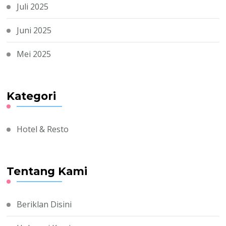
Juli 2025
Juni 2025
Mei 2025
Kategori
Hotel & Resto
Tentang Kami
Beriklan Disini