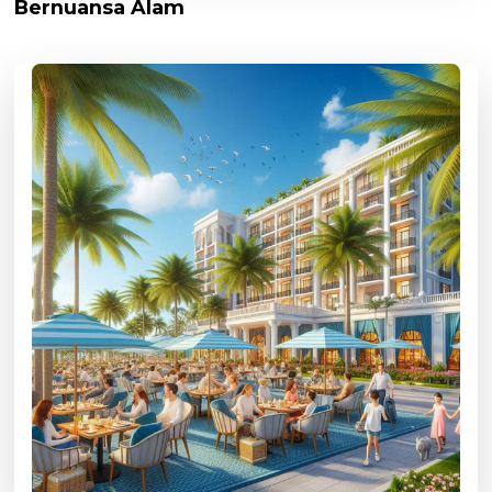
Bernuansa Alam