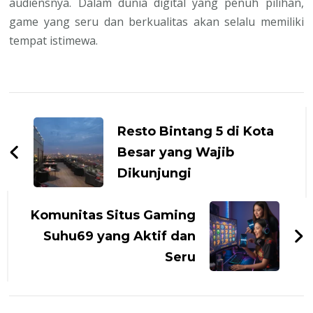
audiensnya. Dalam dunia digital yang penuh pilihan,
game yang seru dan berkualitas akan selalu memiliki
tempat istimewa.
Navigasi
Artikel
Resto Bintang 5 di Kota
Besar yang Wajib
Dikunjungi
Komunitas Situs Gaming
Suhu69 yang Aktif dan
Seru