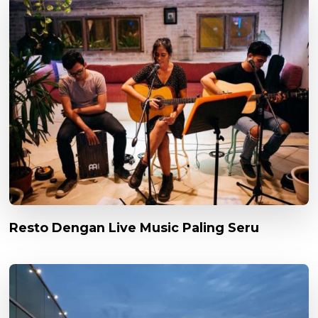
Resto Dengan Live Music Paling Seru