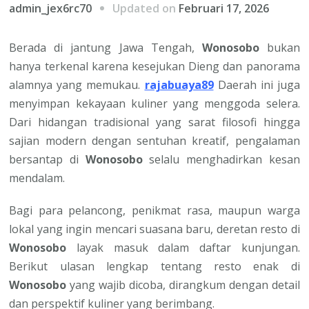
Updated on
Februari 17, 2026
admin_jex6rc70
Berada di jantung Jawa Tengah,
Wonosobo
bukan
hanya terkenal karena kesejukan Dieng dan panorama
alamnya yang memukau.
rajabuaya89
Daerah ini juga
menyimpan kekayaan kuliner yang menggoda selera.
Dari hidangan tradisional yang sarat filosofi hingga
sajian modern dengan sentuhan kreatif, pengalaman
bersantap di
Wonosobo
selalu menghadirkan kesan
mendalam.
Bagi para pelancong, penikmat rasa, maupun warga
lokal yang ingin mencari suasana baru, deretan resto di
Wonosobo
layak masuk dalam daftar kunjungan.
Berikut ulasan lengkap tentang resto enak di
Wonosobo
yang wajib dicoba, dirangkum dengan detail
dan perspektif kuliner yang berimbang.