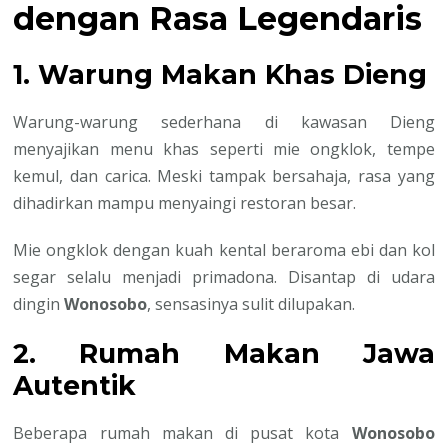
dengan Rasa Legendaris
1. Warung Makan Khas Dieng
Warung-warung sederhana di kawasan Dieng
menyajikan menu khas seperti mie ongklok, tempe
kemul, dan carica. Meski tampak bersahaja, rasa yang
dihadirkan mampu menyaingi restoran besar.
Mie ongklok dengan kuah kental beraroma ebi dan kol
segar selalu menjadi primadona. Disantap di udara
dingin
Wonosobo
, sensasinya sulit dilupakan.
2. Rumah Makan Jawa
Autentik
Beberapa rumah makan di pusat kota
Wonosobo