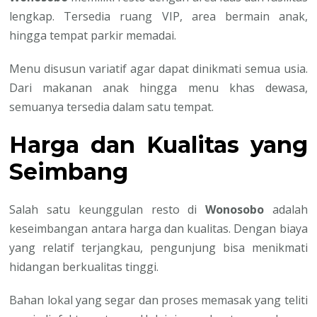
lengkap. Tersedia ruang VIP, area bermain anak,
hingga tempat parkir memadai.
Menu disusun variatif agar dapat dinikmati semua usia.
Dari makanan anak hingga menu khas dewasa,
semuanya tersedia dalam satu tempat.
Harga dan Kualitas yang
Seimbang
Salah satu keunggulan resto di
Wonosobo
adalah
keseimbangan antara harga dan kualitas. Dengan biaya
yang relatif terjangkau, pengunjung bisa menikmati
hidangan berkualitas tinggi.
Bahan lokal yang segar dan proses memasak yang teliti