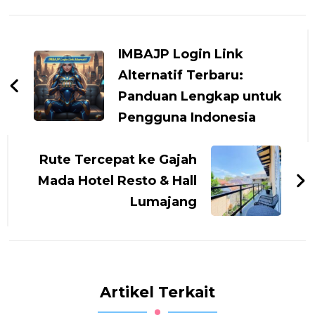
Navigasi
Artikel
IMBAJP Login Link
Alternatif Terbaru:
Panduan Lengkap untuk
Pengguna Indonesia
Rute Tercepat ke Gajah
Mada Hotel Resto & Hall
Lumajang
Artikel Terkait