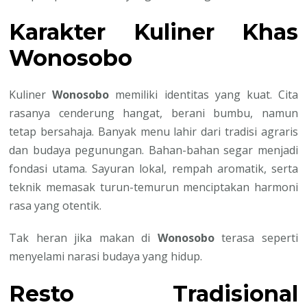
Karakter Kuliner Khas
Wonosobo
Kuliner
Wonosobo
memiliki identitas yang kuat. Cita
rasanya cenderung hangat, berani bumbu, namun
tetap bersahaja. Banyak menu lahir dari tradisi agraris
dan budaya pegunungan. Bahan-bahan segar menjadi
fondasi utama. Sayuran lokal, rempah aromatik, serta
teknik memasak turun-temurun menciptakan harmoni
rasa yang otentik.
Tak heran jika makan di
Wonosobo
terasa seperti
menyelami narasi budaya yang hidup.
Resto Tradisional